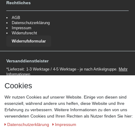
Rechtliches
AGB
Datenschutzerklärung
Impressum
Widerrufsrecht
Widerrufsformular
Versanddienstleister
*Lieferzeit: 1-3 Werktage / 4-5 Werktage - je nach Artikelgruppe.
Mehr
Informationen
Cookies
Wir nutzen Cookies auf unserer Website. Einige von diesen sind
essenziell, während andere uns helfen, diese Website und Ihre
Erfahrung zu verbessern. Weitere Informationen zu den von uns
Zahlungsmöglichkeiten
verwendeten Cookies und Ihren Rechten als Nutzer finden Sie hier:
Wir behalten uns das Recht vor im Einzelfall bestimmte
Daten­schutz­erklärung
Impressum
Zahlungsarten auszuschließen.
Mehr Informationen