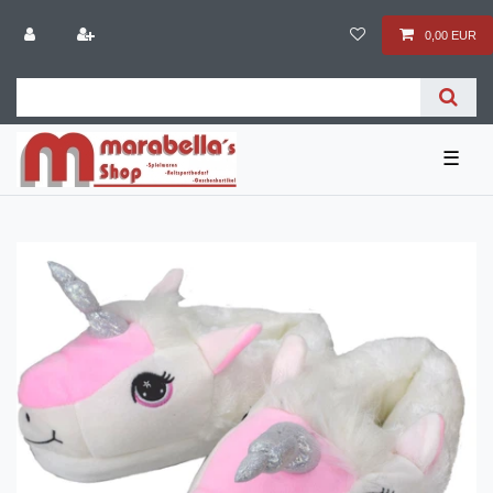
0,00 EUR
☰