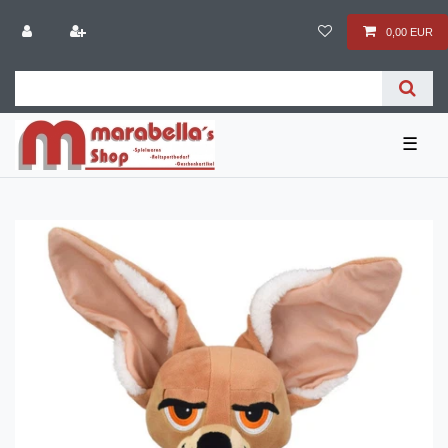
0,00 EUR
☰