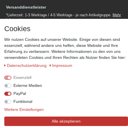
Versanddienstleister
*Lieferzeit: 1-3 Werktage / 4-5 Werktage - je nach Artikelgruppe.
Mehr
Informationen
Cookies
Wir nutzen Cookies auf unserer Website. Einige von diesen sind
essenziell, während andere uns helfen, diese Website und Ihre
Erfahrung zu verbessern. Weitere Informationen zu den von uns
Zahlungsmöglichkeiten
verwendeten Cookies und Ihren Rechten als Nutzer finden Sie hier:
Wir behalten uns das Recht vor im Einzelfall bestimmte
Daten­schutz­erklärung
Impressum
Zahlungsarten auszuschließen.
Mehr Informationen
Essenziell
Externe Medien
PayPal
© Copyright 2026 Marabella´s | Alle Rechte vorbehalten. | Grundpreise
Funktional
siehe Artikeldetails.
Weitere Einstellungen
Alle akzeptieren