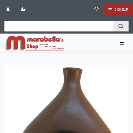
0,00 EUR
☰