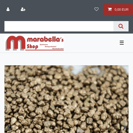
0,00 EUR
☰