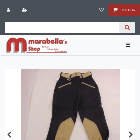
0,00 EUR
☰