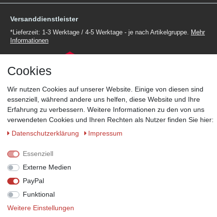
Versanddienstleister
*Lieferzeit: 1-3 Werktage / 4-5 Werktage - je nach Artikelgruppe.
Mehr
Informationen
Cookies
Wir nutzen Cookies auf unserer Website. Einige von diesen sind
essenziell, während andere uns helfen, diese Website und Ihre
Zahlungsmöglichkeiten
Erfahrung zu verbessern. Weitere Informationen zu den von uns
Wir behalten uns das Recht vor im Einzelfall bestimmte
verwendeten Cookies und Ihren Rechten als Nutzer finden Sie hier:
Zahlungsarten auszuschließen.
Mehr Informationen
Daten­schutz­erklärung
Impressum
Essenziell
Externe Medien
© Copyright 2026 Marabella´s | Alle Rechte vorbehalten. | Grundpreise
siehe Artikeldetails.
PayPal
Funktional
Weitere Einstellungen