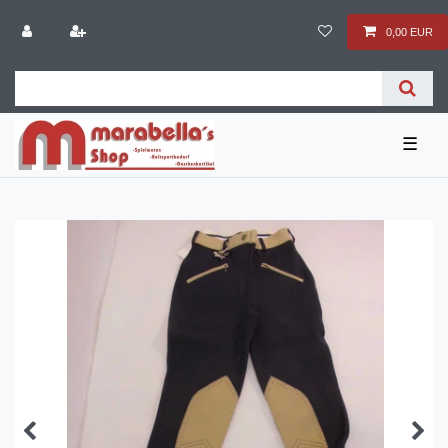
0,00 EUR
☰