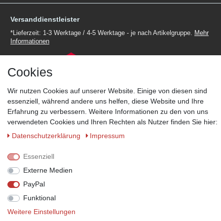
Versanddienstleister
*Lieferzeit: 1-3 Werktage / 4-5 Werktage - je nach Artikelgruppe.
Mehr
Informationen
Cookies
Wir nutzen Cookies auf unserer Website. Einige von diesen sind
essenziell, während andere uns helfen, diese Website und Ihre
Zahlungsmöglichkeiten
Erfahrung zu verbessern. Weitere Informationen zu den von uns
Wir behalten uns das Recht vor im Einzelfall bestimmte
verwendeten Cookies und Ihren Rechten als Nutzer finden Sie hier:
Zahlungsarten auszuschließen.
Mehr Informationen
Daten­schutz­erklärung
Impressum
Essenziell
Externe Medien
© Copyright 2026 Marabella´s | Alle Rechte vorbehalten. | Grundpreise
siehe Artikeldetails.
PayPal
Funktional
Weitere Einstellungen