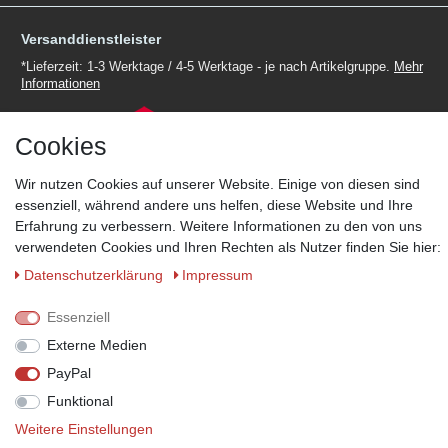
Versanddienstleister
*Lieferzeit: 1-3 Werktage / 4-5 Werktage - je nach Artikelgruppe.
Mehr
Informationen
Cookies
Wir nutzen Cookies auf unserer Website. Einige von diesen sind
essenziell, während andere uns helfen, diese Website und Ihre
Zahlungsmöglichkeiten
Erfahrung zu verbessern. Weitere Informationen zu den von uns
Wir behalten uns das Recht vor im Einzelfall bestimmte
verwendeten Cookies und Ihren Rechten als Nutzer finden Sie hier:
Zahlungsarten auszuschließen.
Mehr Informationen
Daten­schutz­erklärung
Impressum
Essenziell
Externe Medien
© Copyright 2026 Marabella´s | Alle Rechte vorbehalten. | Grundpreise
siehe Artikeldetails.
PayPal
Funktional
Weitere Einstellungen