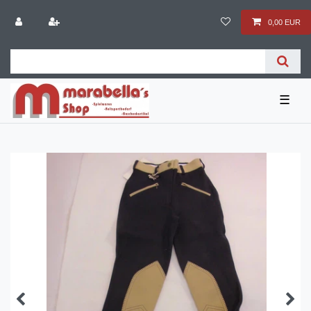
0,00 EUR
☰