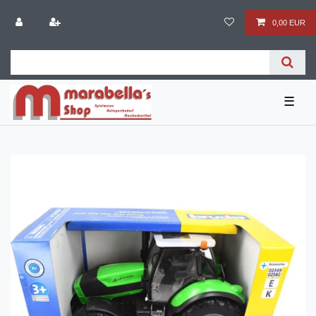
0,00 EUR
☰