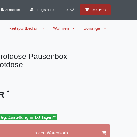
Anmelden
Registrieren
0
0,00 EUR
Reitsportbedarf
Wohnen
Sonstige
Brotdose Pausenbox
otdose
*
UR
tig, Zustellung in 1-3 Tagen**
In den Warenkorb