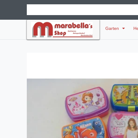
Garten
H