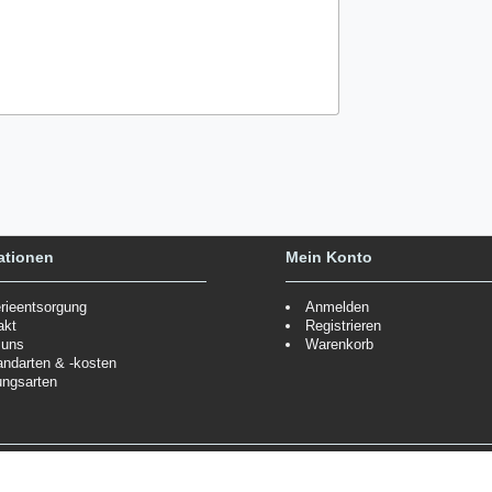
ationen
Mein Konto
erieentsorgung
Anmelden
akt
Registrieren
 uns
Warenkorb
andarten & -kosten
ungsarten
Zahlungsmöglichkeiten