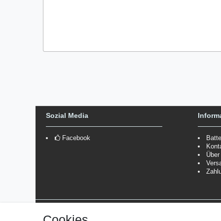
Sozial Media
Inform
Facebook
Batt
Kont
Über
Vers
Zahl
Versanddienstleister
Cookies