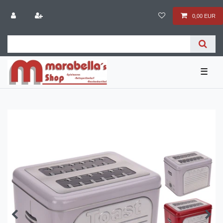
0,00 EUR
☰