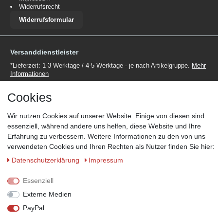
Widerrufsrecht
Widerrufsformular
Versanddienstleister
*Lieferzeit: 1-3 Werktage / 4-5 Werktage - je nach Artikelgruppe.
Mehr
Informationen
Cookies
Wir nutzen Cookies auf unserer Website. Einige von diesen sind
essenziell, während andere uns helfen, diese Website und Ihre
Zahlungsmöglichkeiten
Erfahrung zu verbessern. Weitere Informationen zu den von uns
verwendeten Cookies und Ihren Rechten als Nutzer finden Sie hier:
Wir behalten uns das Recht vor im Einzelfall bestimmte
Zahlungsarten auszuschließen.
Mehr Informationen
Daten­schutz­erklärung
Impressum
Essenziell
Externe Medien
© Copyright 2026 Marabella´s | Alle Rechte vorbehalten. | Grundpreise
PayPal
siehe Artikeldetails.