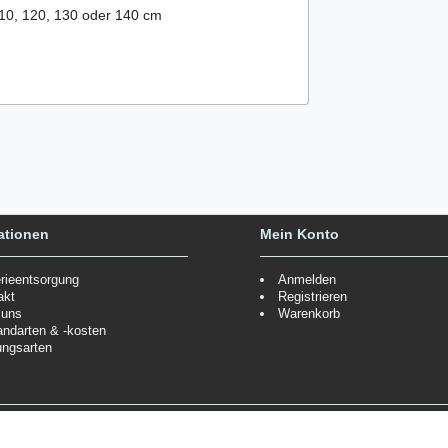
 110, 120, 130 oder 140 cm
ationen
Mein Konto
erieentsorgung
Anmelden
akt
Registrieren
 uns
Warenkorb
andarten & -kosten
ungsarten
Zahlungsmöglichkeiten