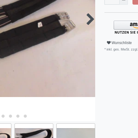
Wunschliste
* inkl. ges. MwSt. zzgl.