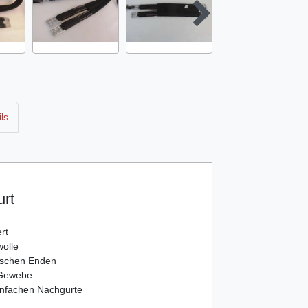
ls
urt
rt
olle
tischen Enden
 Gewebe
einfachen Nachgurte