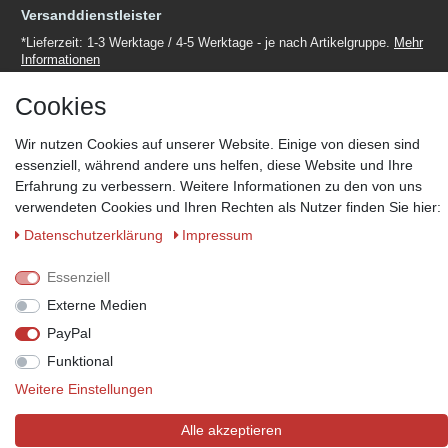
Versanddienstleister
*Lieferzeit: 1-3 Werktage / 4-5 Werktage - je nach Artikelgruppe.
Mehr
Informationen
Cookies
Wir nutzen Cookies auf unserer Website. Einige von diesen sind
essenziell, während andere uns helfen, diese Website und Ihre
Zahlungsmöglichkeiten
Erfahrung zu verbessern. Weitere Informationen zu den von uns
verwendeten Cookies und Ihren Rechten als Nutzer finden Sie hier:
Wir behalten uns das Recht vor im Einzelfall bestimmte
Zahlungsarten auszuschließen.
Mehr Informationen
Daten­schutz­erklärung
Impressum
Essenziell
Externe Medien
© Copyright 2026 Marabella´s | Alle Rechte vorbehalten. | Grundpreise
PayPal
siehe Artikeldetails.
Funktional
Weitere Einstellungen
Alle akzeptieren