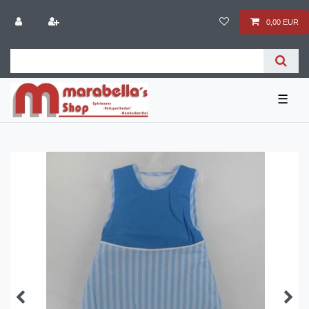
0,00 EUR
☰