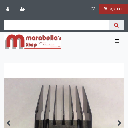
0,00 EUR
☰