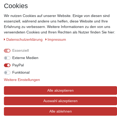
Cookies
Wir nutzen Cookies auf unserer Website. Einige von diesen sind
essenziell, während andere uns helfen, diese Website und Ihre
Erfahrung zu verbessern. Weitere Informationen zu den von uns
Zahlungsmöglichkeiten
verwendeten Cookies und Ihren Rechten als Nutzer finden Sie hier:
Wir behalten uns das Recht vor im Einzelfall bestimmte
Daten­schutz­erklärung
Impressum
Zahlungsarten auszuschließen.
Mehr Informationen
Essenziell
Externe Medien
PayPal
© Copyright 2026 Marabella´s | Alle Rechte vorbehalten. | Grundpreise
Funktional
siehe Artikeldetails.
Weitere Einstellungen
Alle akzeptieren
Auswahl akzeptieren
Alle ablehnen