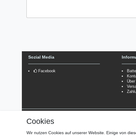
Sozial Media
Inform
Facebook
Batt
Kont
Über
Vers
Zahl
Versanddienstleister
Cookies
*Lieferzeit: 1-3 Werktage / 4-5 Werktage - je nach Artikelgru
Wir nutzen Cookies auf unserer Website. Einige von dies