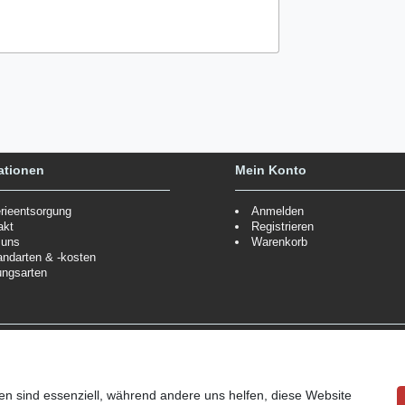
ationen
Mein Konto
erieentsorgung
Anmelden
akt
Registrieren
 uns
Warenkorb
andarten & -kosten
ungsarten
Zahlungsmöglichkeiten
ppe.
Mehr Informationen
Wir behalten uns das Recht vor
Informationen
en sind essenziell, während andere uns helfen, diese Website