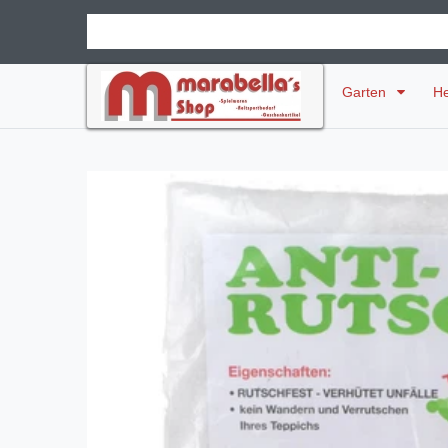
Garten
H