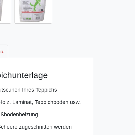
ls
pichunterlage
utscuhen Ihres Teppichs
 Holz, Laminat, Teppichboden usw.
Fußbodenheizung
 Scheere zugeschnitten werden