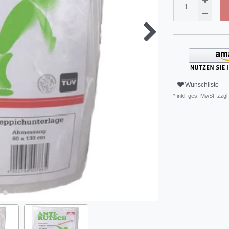
Wunschliste
* inkl. ges. MwSt. zzgl.