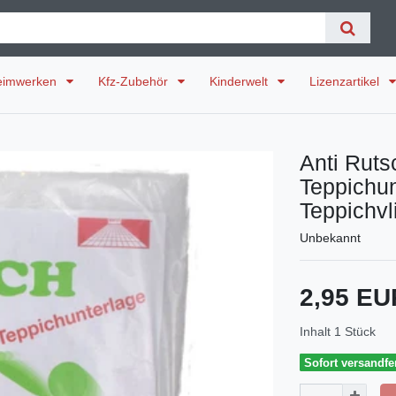
eimwerken
Kfz-Zubehör
Kinderwelt
Lizenzartikel
Anti Ruts
Teppichun
Teppichvl
Unbekannt
2,95 E
Inhalt
1
Stück
Sofort versandfer