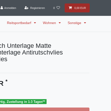
Anmelden
Registrieren
0
0,00 EUR
Reitsportbedarf
Wohnen
Sonstige
ch Unterlage Matte
terlage Antirutschvlies
ies
*
UR
tig, Zustellung in 1-3 Tagen**