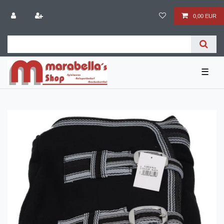
0,00 EUR
☰