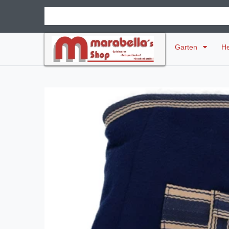
Garten
H