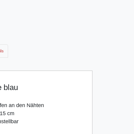
ls
 blau
ifen an den Nähten
115 cm
stellbar