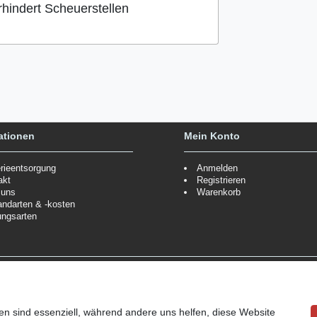
rhindert Scheuerstellen
ationen
Mein Konto
erieentsorgung
Anmelden
akt
Registrieren
 uns
Warenkorb
andarten & -kosten
ungsarten
Zahlungsmöglichkeiten
ppe.
Mehr Informationen
Wir behalten uns das Recht vor
Informationen
en sind essenziell, während andere uns helfen, diese Website