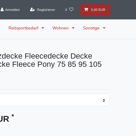
Anmelden
Registrieren
0
0,00 EUR
Reitsportbedarf
Wohnen
Sonstige
zdecke Fleecedecke Decke
cke Fleece Pony 75 85 95 105
*
EUR