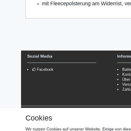
mit Fleecepolsterung am Widerrist, ve
Sozial Media
Inform
Facebook
Batt
Kont
Über
Vers
Zahl
Versanddienstleister
Cookies
*Lieferzeit: 1-3 Werktage / 4-5 Werktage - je nach Artikelgru
Wir nutzen Cookies auf unserer Website. Einige von dies