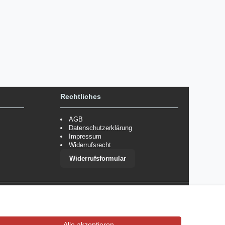
Rechtliches
AGB
Datenschutzerklärung
Impressum
Widerrufsrecht
Widerrufsformular
 im Einzelfall bestimmte Zahlungsarten auszuschließen.
Mehr
Alle akzeptieren