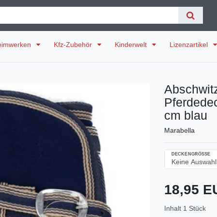
eimwerken
Kfz-Zubehör
Kinderwelt
Lizenzartikel
Abschwit
Pferdede
cm blau
Marabella
DECKENGRÖSSE
18,95 
Inhalt
1
Stück