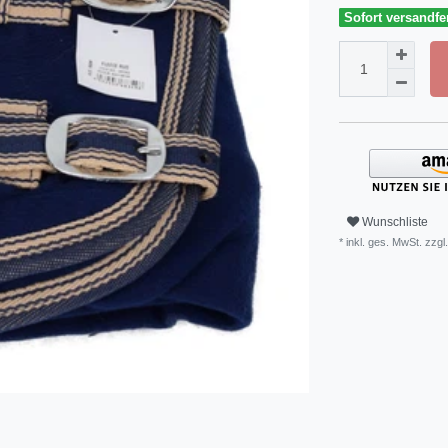
Sofort versandfer
Wunschliste
* inkl. ges. MwSt. zzgl.