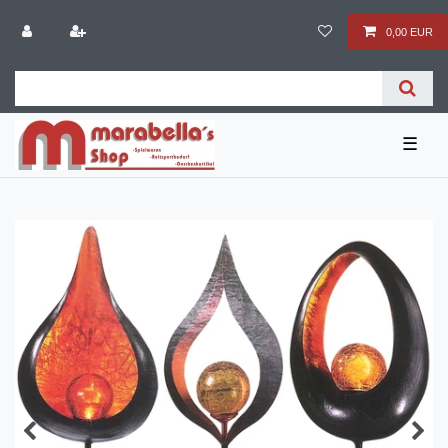
0,00 EUR
☰