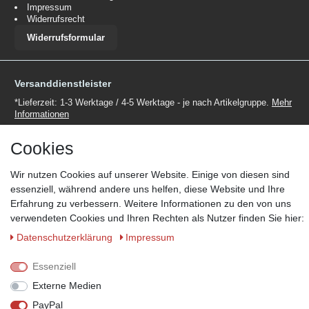
Impressum
Widerrufsrecht
Widerrufsformular
Versanddienstleister
*Lieferzeit: 1-3 Werktage / 4-5 Werktage - je nach Artikelgruppe.
Mehr
Informationen
Cookies
Wir nutzen Cookies auf unserer Website. Einige von diesen sind
essenziell, während andere uns helfen, diese Website und Ihre
Zahlungsmöglichkeiten
Erfahrung zu verbessern. Weitere Informationen zu den von uns
verwendeten Cookies und Ihren Rechten als Nutzer finden Sie hier:
Wir behalten uns das Recht vor im Einzelfall bestimmte
Zahlungsarten auszuschließen.
Mehr Informationen
Daten­schutz­erklärung
Impressum
Essenziell
Externe Medien
© Copyright 2026 Marabella´s | Alle Rechte vorbehalten. | Grundpreise
PayPal